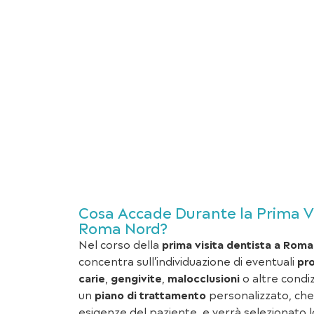
Cosa Accade Durante la Prima Vi
Roma Nord?
Nel corso della
prima visita dentista a Rom
concentra sull’individuazione di eventuali
pro
carie
,
gengivite
,
malocclusioni
o altre condiz
un
piano di trattamento
personalizzato, che
esigenze del paziente, e verrà selezionato 