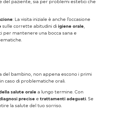
e del paziente, sia per problemi estetici che
azione
: La visita iniziale è anche l’occasione
e
sulle corrette abitudini di
igiene orale
,
ici per mantenere una bocca sana e
lematiche.
ta del bambino, non appena escono i primi
n caso di problematiche orali.
della salute orale
a lungo termine. Con
diagnosi precise
e
trattamenti adeguati
. Se
re la salute del tuo sorriso.