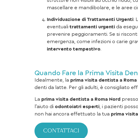
strutture non visibili ad occhio nudo, co
mascellare e mandibolare, e le aree ci
Individuazione di Trattamenti Urgenti
: 
eventuali
trattamenti urgenti
da esegu
prevenire peggioramenti. Se si riscontr
emergenza, come infezioni o carie gravi
intervento tempestivo
.
Quando Fare la Prima Visita De
Idealmente, la
prima visita dentista a Roma
denti da latte. Per gli adulti, è consigliato e
La
prima visita dentista a Roma Nord
press
l’aiuto di
odontoiatri esperti
, i pazienti pos
non hai ancora effettuato la tua
prima visit
Contattaci