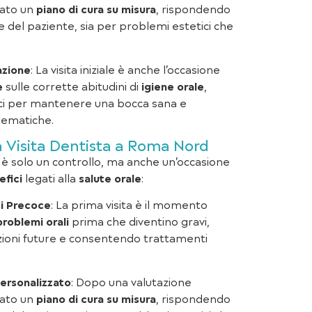
pato un
piano di cura su misura
, rispondendo
e del paziente, sia per problemi estetici che
azione
: La visita iniziale è anche l’occasione
e
sulle corrette abitudini di
igiene orale
,
ici per mantenere una bocca sana e
lematiche.
ma Visita Dentista a Roma Nord
è solo un controllo, ma anche un’occasione
efici
legati alla
salute orale
:
i Precoce
: La prima visita è il momento
problemi orali
prima che diventino gravi,
oni future e consentendo trattamenti
ersonalizzato
: Dopo una valutazione
pato un
piano di cura su misura
, rispondendo