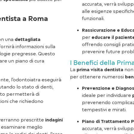
accurata, verrà svilup
alle esigenze specifich
entista a Roma
funzionali.
Rassicurazione e Educ
per
educare il pazient
 con una
dettagliata
offrendo consigli prat
fornirà informazioni sulla
prevenire future prob
ologie pregresse. Questo
re un piano di cura
I Benefici della Pri
La
prima visita dentista
non 
per ottenere numerosi
ben
nte, l’odontoiatra eseguirà
utando lo stato di denti,
Prevenzione e Diagnos
sto permetterà di
ideale per individuare
zioni che richiedono
prevenendo complicazi
tempestivi e mirati.
 verranno prescritte
indagini
Piano di Trattamento P
 esaminare meglio
accurata, verrà svilup