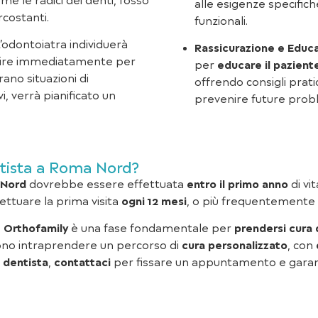
me le radici dei denti, l’osso
alle esigenze specifich
rcostanti.
funzionali.
L’odontoiatra individuerà
Rassicurazione e Educ
ire immediatamente per
per
educare il pazient
ano situazioni di
offrendo consigli prat
, verrà pianificato un
prevenire future prob
ntista a Roma Nord?
 Nord
dovrebbe essere effettuata
entro il primo anno
di vi
ffettuare la prima visita
ogni 12 mesi
, o più frequentemente i
o
Orthofamily
è una fase fondamentale per
prendersi cura 
sono intraprendere un percorso di
cura personalizzato
, con
a dentista
,
contattaci
per fissare un appuntamento e garanti