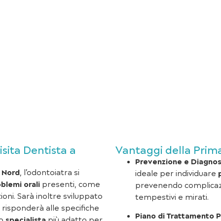
sita Dentista a
Vantaggi della Prim
Prevenzione e Diagnos
a Nord
, l’odontoiatra si
ideale per individuare
blemi orali
presenti, come
prevenendo complicazi
ioni. Sarà inoltre sviluppato
tempestivi e mirati.
 risponderà alle specifiche
Piano di Trattamento P
lo
specialista
più adatto per