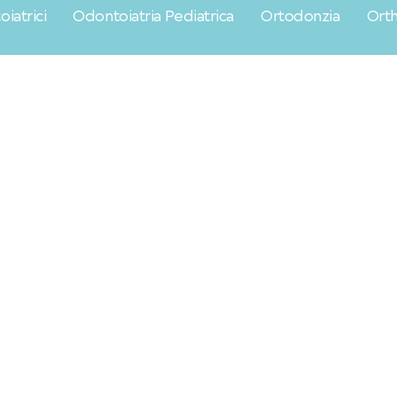
iatrici
Odontoiatria Pediatrica
Ortodonzia
Orth