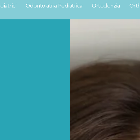
iatrici
Odontoiatria Pediatrica
Ortodonzia
Orth