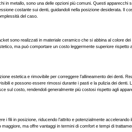
i in metallo, sono una delle opzioni più comuni. Questi apparecchi so
ressione costante sui denti, guidandoli nella posizione desiderata. Il co
complessità del caso.
acket sono realizzati in materiale ceramico che si abbina al colore dei 
stetico, ma può comportare un costo leggermente superiore rispetto a
zione estetica e rimovibile per correggere l’allineamento dei denti. Rea
bili e possono essere rimossi durante i pasti e la pulizia dei denti. L
uisce sul costo, rendendoli generalmente più costosi rispetto agli appar
re i fili in posizione, riducendo l’attrito e potenzialmente accelerando i
aggiore, ma offre vantaggi in termini di comfort e tempi di trattamen