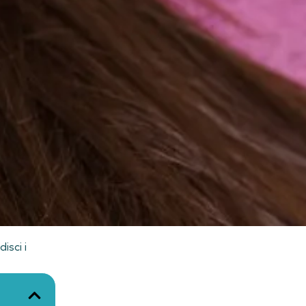
isci i