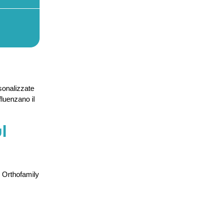
sonalizzate
fluenzano il
l
. Orthofamily