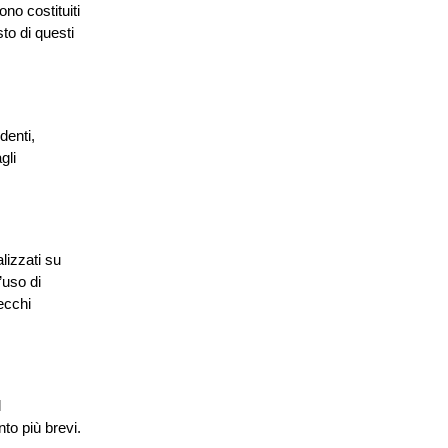
no costituiti
sto di questi
denti,
gli
lizzati su
’uso di
ecchi
l
to più brevi.